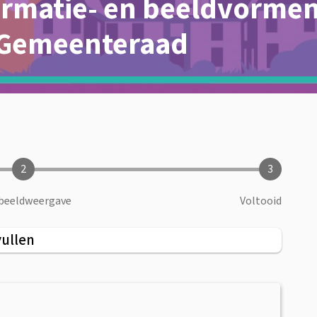
rmatie- en beeldvorme
 Gemeenteraad
2
3
beeldweergave
Voltooid
vullen