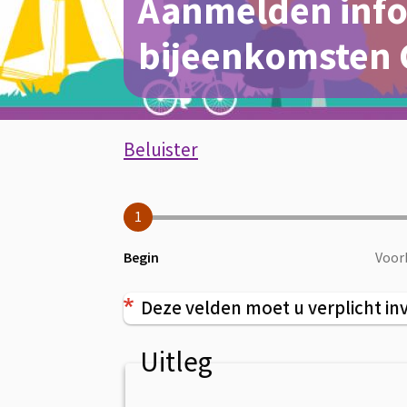
Aanmelden info
bijeenkomsten
Assistentie
Beluister
Aanmelden
1
informatie-
Huidige:
Begin
Voor
en
Deze velden moet u verplicht in
Uitleg
beeldvormende