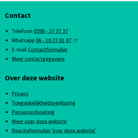
A
Contact
l
g
Telefoon
0598 - 37 37 37
e
Whatsapp
06 - 10 27 81 87
(
m
E-mail
Contactformulier
l
e
Meer contactgegevens
i
n
n
Over deze website
k
e
i
i
Privacy
s
n
Toegankelijkheidsverklaring
e
f
Perswoordvoering
x
Meer over deze website
o
t
Reactieformulier 'over deze website'
e
r