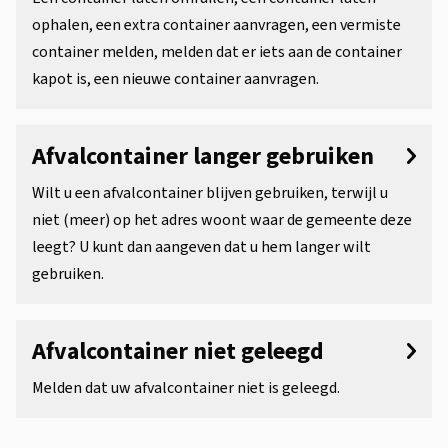
a
t
r
ophalen, een extra container aanvragen, een vermiste
l
e
w
container melden, melden dat er iets aan de container
c
n
kapot is, een nieuwe container aanvragen.
e
t
o
r
i
n
Afvalcontainer langer gebruiken
p
e
t
e
Wilt u een afvalcontainer blijven gebruiken, terwijl u
niet (meer) op het adres woont waar de gemeente deze
n
a
leegt? U kunt dan aangeven dat u hem langer wilt
i
gebruiken.
n
e
Afvalcontainer niet geleegd
r
Melden dat uw afvalcontainer niet is geleegd.
s