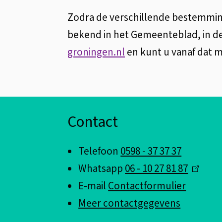
Zodra de verschillende bestemmin
bekend in het Gemeenteblad, in d
groningen.nl
en kunt u vanaf dat 
A
Contact
l
Telefoon
0598 - 37 37 37
g
Whatsapp
06 - 10 27 81 87
(
e
E-mail
Contactformulier
l
Meer contactgegevens
i
m
n