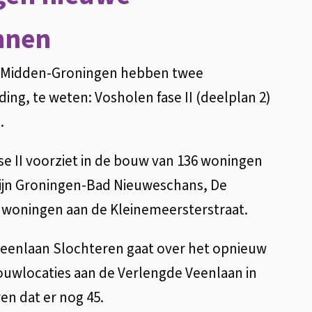
k
nnen
i
s
 Midden-Groningen hebben twee
e
ng, te weten: Vosholen fase II (deelplan 2)
x
.
t
e
 II voorziet in de bouw van 136 woningen
r
ijn Groningen-Bad Nieuweschans, De
n
woningen aan de Kleinemeersterstraat.
)
eenlaan Slochteren gaat over het opnieuw
ouwlocaties aan de Verlengde Veenlaan in
en dat er nog 45.