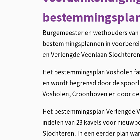
s
bestemmingspla
e
x
Burgemeester en wethouders van
t
bestemmingsplannen in voorbereidi
e
en Verlengde Veenlaan Slochteren
r
Het bestemmingsplan Vosholen fase
n
en wordt begrensd door de spoorl
)
Vosholen, Croonhoven en door de 
Het bestemmingsplan Verlengde V
indelen van 23 kavels voor nieuwb
Slochteren. In een eerder plan war