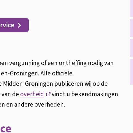
rvice
 een vergunning of een ontheffing nodig van
n-Groningen. Alle officiële
Midden-Groningen publiceren wij op de
e van de
overheid
(
vindt u bekendmakingen
n en andere overheden.
l
i
ice
n