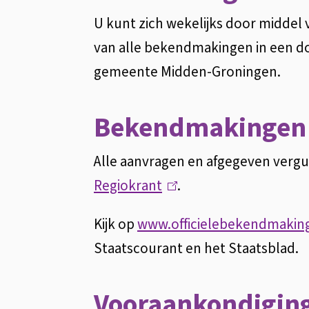
U kunt zich wekelijks door middel
van alle bekendmakingen in een d
gemeente Midden-Groningen.
Bekendmakingen
Alle aanvragen en afgegeven verg
Regiokrant
(
.
l
Kijk op
www.officielebekendmakin
i
Staatscourant en het Staatsblad.
n
k
Vooraankondigin
i