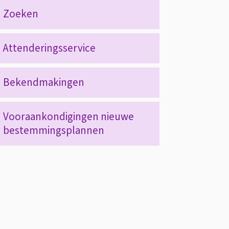
Op
Zoeken
deze
Attenderingsservice
pagina
Bekendmakingen
Vooraankondigingen nieuwe
bestemmingsplannen