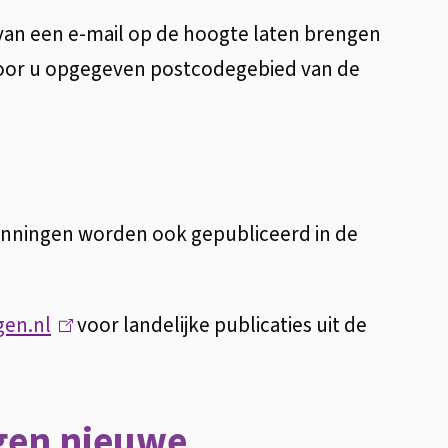
k
 van een e-mail op de hoogte laten brengen
i
oor u opgegeven postcodegebied van de
s
e
x
t
e
unningen worden ook gepubliceerd in de
r
n
)
gen.nl
(
voor landelijke publicaties uit de
l
i
gen nieuwe
n