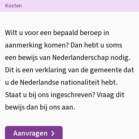
i
t
Kosten
e
j
e
z
s
n
e
A
Wilt u voor een bepaald beroep in
t
v
p
l
aanmerking komen? Dan hebt u soms
i
a
a
g
e
een bewijs van Nederlanderschap nodig.
n
g
e
Dit is een verklaring van de gemeente dat
N
i
m
u de Nederlandse nationaliteit hebt.
e
n
e
a
Staat u bij ons ingeschreven? Vraag dit
d
e
bewijs dan bij ons aan.
n
e
r
l
Aanvragen