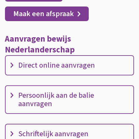
a
Maak een afspraak
n
d
Aanvragen bewijs
e
Nederlanderschap
r
A
Direct online aanvragen
s
a
c
n
v
h
Persoonlijk aan de balie
r
a
aanvragen
a
p
g
e
Schriftelijk aanvragen
n