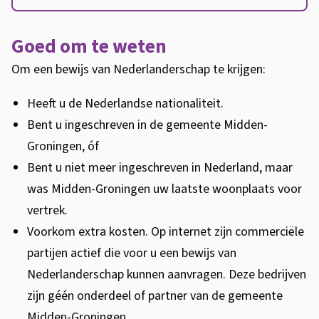
b
e
Goed om te weten
w
Om een bewijs van Nederlanderschap te krijgen:
i
j
Heeft u de Nederlandse nationaliteit.
s
Bent u ingeschreven in de gemeente Midden-
N
Groningen, óf
e
Bent u niet meer ingeschreven in Nederland, maar
d
was Midden-Groningen uw laatste woonplaats voor
e
vertrek.
r
Voorkom extra kosten. Op internet zijn commerciële
l
partijen actief die voor u een bewijs van
a
Nederlanderschap kunnen aanvragen. Deze bedrijven
n
zijn géén onderdeel of partner van de gemeente
d
Midden-Groningen.