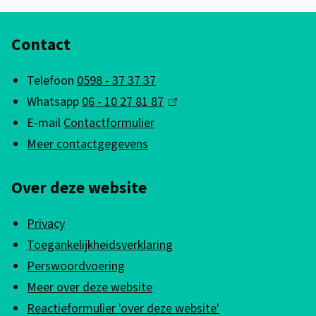
A
Contact
l
g
Telefoon
0598 - 37 37 37
e
Whatsapp
06 - 10 27 81 87
(
m
E-mail
Contactformulier
l
e
Meer contactgegevens
i
n
n
Over deze website
k
e
i
i
Privacy
s
n
Toegankelijkheidsverklaring
e
f
Perswoordvoering
x
Meer over deze website
o
t
Reactieformulier 'over deze website'
e