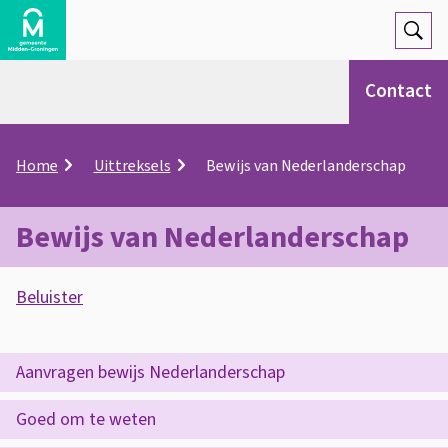
Open
Zoek
Contact
K
Home
Uittreksels
Bewijs van Nederlanderschap
r
u
i
Bewijs van Nederlanderschap
m
e
A
l
Beluister
s
p
B
a
s
d
e
O
Aanvragen bewijs Nederlanderschap
i
p
w
s
Goed om te weten
d