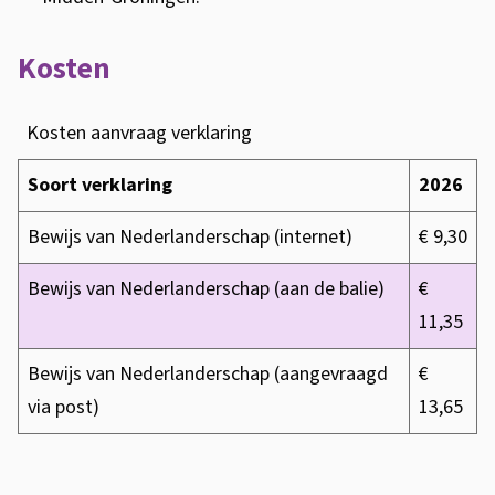
e
r
Kosten
s
c
Kosten aanvraag verklaring
h
a
Soort verklaring
2026
p
Bewijs van Nederlanderschap (internet)
€ 9,30
Bewijs van Nederlanderschap (aan de balie)
€
11,35
Bewijs van Nederlanderschap (aangevraagd
€
via post)
13,65