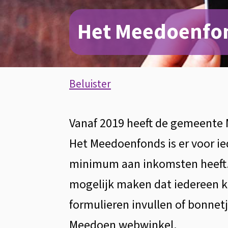
Het Meedoenfo
Assistentie
Beluister
Het
Vanaf 2019 heeft de gemeente
Meedoenfonds
Het Meedoenfonds is er voor ie
minimum aan inkomsten heeft.
mogelijk maken dat iedereen 
formulieren invullen of bonnet
Meedoen webwinkel.