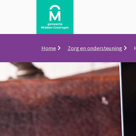
Kruimelpad
Home
Zorg en ondersteuning