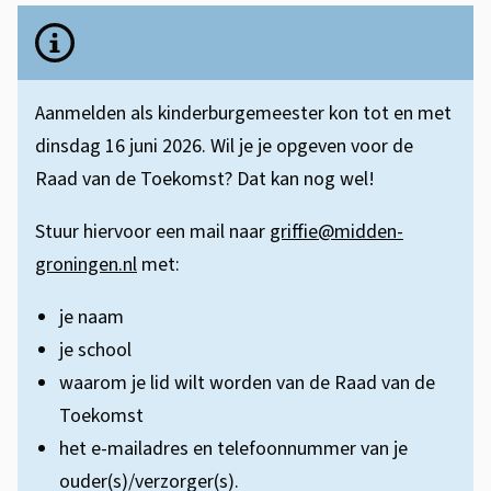
s
i
B
i
e
n
s
l
d
Aanmelden als kinderburgemeester kon tot en met
t
a
e
dinsdag 16 juni 2026. Wil je je opgeven voor de
e
n
Raad van de Toekomst? Dat kan nog wel!
r
n
g
t
b
Stuur hiervoor een mail naar
griffie@midden-
r
groningen.nl
met:
i
u
i
e
r
je naam
j
je school
g
k
waarom je lid wilt worden van de Raad van de
e
e
Toekomst
i
m
het e-mailadres en telefoonnummer van je
n
ouder(s)/verzorger(s).