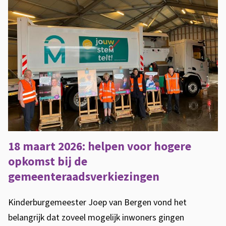
e
s
t
e
r
J
o
e
p
m
18 maart 2026: helpen voor hogere
o
opkomst bij de
c
gemeenteraadsverkiezingen
h
t
Kinderburgemeester Joep van Bergen vond het
'
belangrijk dat zoveel mogelijk inwoners gingen