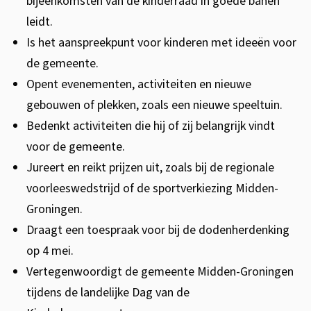
bijeenkomsten van de kinderraad in goede banen
b
leidt.
u
Is het aanspreekpunt voor kinderen met ideeën voor
r
de gemeente.
g
Opent evenementen, activiteiten en nieuwe
e
gebouwen of plekken, zoals een nieuwe speeltuin.
m
Bedenkt activiteiten die hij of zij belangrijk vindt
e
voor de gemeente.
e
Jureert en reikt prijzen uit, zoals bij de regionale
s
voorleeswedstrijd of de sportverkiezing Midden-
t
Groningen.
e
Draagt een toespraak voor bij de dodenherdenking
r
op 4 mei.
o
Vertegenwoordigt de gemeente Midden-Groningen
f
tijdens de landelijke Dag van de
l