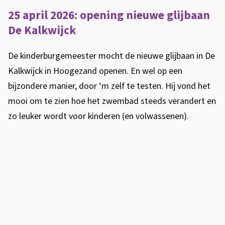
25 april 2026: opening nieuwe glijbaan
De Kalkwijck
De kinderburgemeester mocht de nieuwe glijbaan in De
Kalkwijck in Hoogezand openen. En wel op een
bijzondere manier, door ‘m zelf te testen. Hij vond het
mooi om te zien hoe het zwembad steeds verandert en
zo leuker wordt voor kinderen (en volwassenen).
N
i
e
u
w