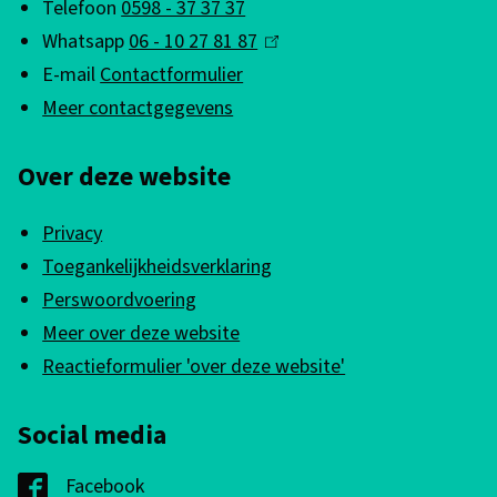
Telefoon
0598 - 37 37 37
e
Whatsapp
06 - 10 27 81 87
(
m
E-mail
Contactformulier
l
e
Meer contactgegevens
i
n
n
Over deze website
k
e
i
i
Privacy
s
n
Toegankelijkheidsverklaring
e
f
Perswoordvoering
x
Meer over deze website
o
t
Reactieformulier 'over deze website'
e
r
r
m
Social media
n
a
)
Facebook
G