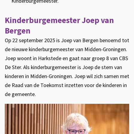
Kinderburgemeester.
i
d
Kinderburgemeester Joep van
v
Bergen
a
n
Op 22 september 2025 is Joep van Bergen benoemd tot
d
de nieuwe kinderburgemeester van Midden-Groningen.
e
Joep woont in Harkstede en gaat naar groep 8 van CBS
R
De Ster. Als kinderburgemeester is Joep de stem van
a
kinderen in Midden-Groningen. Joep wil zich samen met
a
de Raad van de Toekomst inzetten voor de kinderen in
d
de gemeente.
v
a
n
d