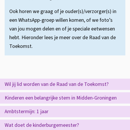
e
f
e
Ook horen we graag of je ouder(s)/verzorger(s) in
o
een WhatsApp-groep willen komen, of we foto’s
s
r
van jou mogen delen en of je speciale eetwensen
t
m
hebt. Hieronder lees je meer over de Raad van de
e
Toekomst.
a
r
t
i
e
O
Wil jij lid worden van de Raad van de Toekomst?
p
Kinderen een belangrijke stem in Midden-Groningen
d
Ambtstermijn: 1 jaar
e
z
Wat doet de kinderburgemeester?