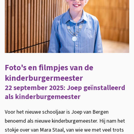
e
T
o
e
k
o
m
Foto's en filmpjes van de
s
t
kinderburgermeester
?
22 september 2025: Joep geïnstalleerd
als kinderburgemeester
Voor het nieuwe schooljaar is Joep van Bergen
benoemd als nieuwe kinderburgemeester. Hij nam het
stokje over van Mara Staal, van wie we met veel trots