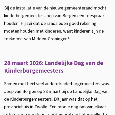
m
Bij de installatie van de nieuwe gemeenteraad mocht
b
kinderburgemeester Joep van Bergen een toespraak
a
houden. Hij zei dat de raadsleden goed rekening
d
moeten houden met kinderen, want kinderen zijn de
d
toekomst van Midden-Groningen!
e
K
a
28 maart 2026: Landelijke Dag van de
l
Kinderburgemeesters
k
w
Samen met heel veel andere kinderburgemeesters was
i
Joep van Bergen op 28 maart bij de Landelijke Dag van
j
de Kinderburgemeesters. Dit jaar was dat op het
c
provinciehuis in Zwolle. Een mooie dag om van elkaar
te leren, maar natuurlijk ook vooral om het gezellig te