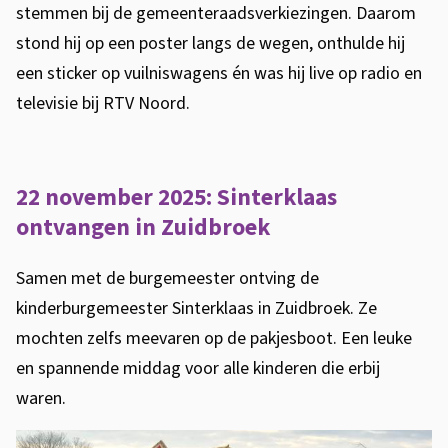
m
stemmen bij de gemeenteraadsverkiezingen. Daarom
t
stond hij op een poster langs de wegen, onthulde hij
e
een sticker op vuilniswagens én was hij live op radio en
s
televisie bij RTV Noord.
t
e
n
22 november 2025: Sinterklaas
.
ontvangen in Zuidbroek
Samen met de burgemeester ontving de
kinderburgemeester Sinterklaas in Zuidbroek. Ze
mochten zelfs meevaren op de pakjesboot. Een leuke
en spannende middag voor alle kinderen die erbij
waren.