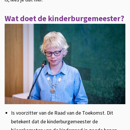
c
r
h
n
Wat doet de kinderburgemeester?
o
)
o
l
j
a
a
r
k
i
n
d
Is voorzitter van de Raad van de Toekomst. Dit
e
betekent dat de kinderburgemeester de
r