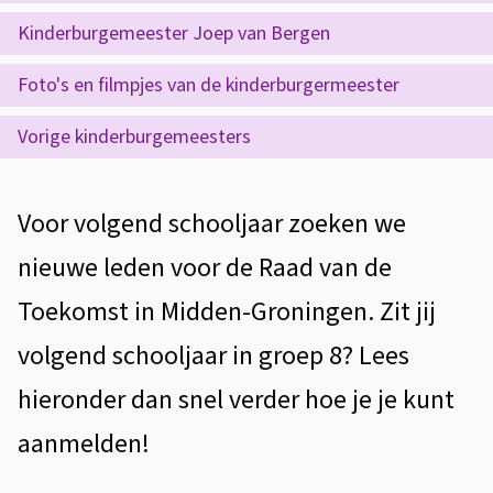
e
Kinderburgemeester Joep van Bergen
p
Foto's en filmpjes van de kinderburgermeester
a
g
Vorige kinderburgemeesters
i
n
A
Voor volgend schooljaar zoeken we
a
l
nieuwe leden voor de Raad van de
g
Toekomst in Midden-Groningen. Zit jij
e
volgend schooljaar in groep 8? Lees
m
hieronder dan snel verder hoe je je kunt
e
aanmelden!
e
n