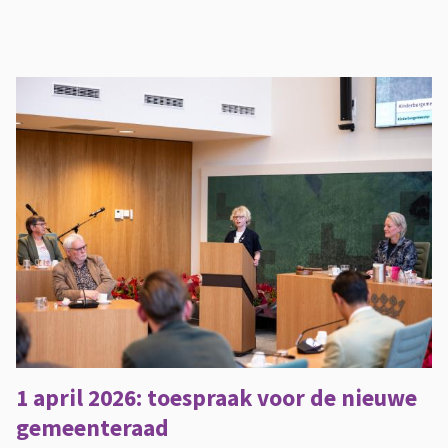
e
g
l
i
j
b
a
a
n
b
i
j
Z
1 april 2026: toespraak voor de nieuwe
w
gemeenteraad
e