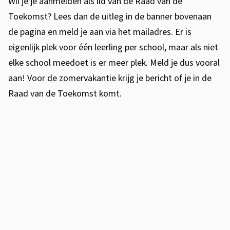
Wil je je aanmelden als lid van de Raad van de
Toekomst? Lees dan de uitleg in de banner bovenaan
de pagina en meld je aan via het mailadres. Er is
eigenlijk plek voor één leerling per school, maar als niet
elke school meedoet is er meer plek. Meld je dus vooral
aan! Voor de zomervakantie krijg je bericht of je in de
Raad van de Toekomst komt.
V
i
d
e
o
: