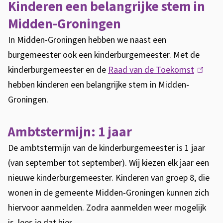
W
Kinderen een belangrijke stem in
o
Midden-Groningen
r
In Midden-Groningen hebben we naast een
d
burgemeester ook een kinderburgemeester. Met de
j
kinderburgemeester en de
Raad van de Toekomst
(
i
hebben kinderen een belangrijke stem in Midden-
l
j
Groningen.
i
v
n
o
Ambtstermijn: 1 jaar
k
l
i
De ambtstermijn van de kinderburgemeester is 1 jaar
g
s
(van september tot september). Wij kiezen elk jaar een
e
e
nieuwe kinderburgemeester. Kinderen van groep 8, die
n
x
wonen in de gemeente Midden-Groningen kunnen zich
d
t
hiervoor aanmelden. Zodra aanmelden weer mogelijk
s
e
is, lees je dat hier.