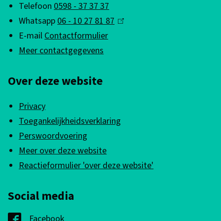
g
e
l
Telefoon
0598 - 37 37 37
n
e
a
Whatsapp
06 - 10 27 81 87
(
s
m
a
E-mail
Contactformulier
l
e
t
e
Meer contactgegevens
i
n
s
n
n
l
Over deze website
k
e
i
i
i
g
Privacy
s
p
n
Toegankelijkheidsverklaring
e
l
f
Perswoordvoering
x
a
Meer over deze website
o
t
a
Reactieformulier 'over deze website'
e
r
t
r
m
s
Social media
n
a
e
)
Facebook
G