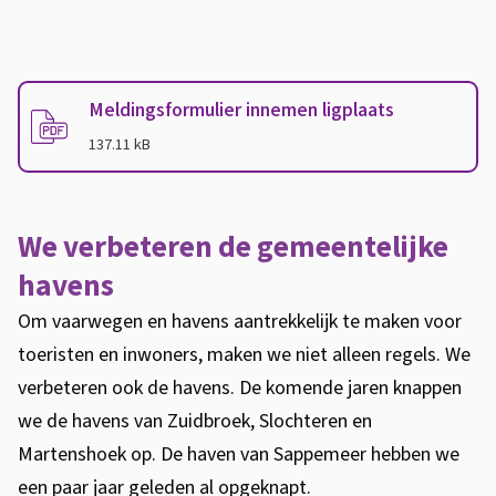
M
e
Meldingsformulier innemen ligplaats
l
(
PDF
-
)
137.11 kB
d
i
n
We verbeteren de gemeentelijke
g
havens
s
Om vaarwegen en havens aantrekkelijk te maken voor
f
toeristen en inwoners, maken we niet alleen regels. We
o
verbeteren ook de havens. De komende jaren knappen
r
we de havens van Zuidbroek, Slochteren en
m
Martenshoek op. De haven van Sappemeer hebben we
u
een paar jaar geleden al opgeknapt.