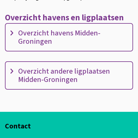
l
i
Overzicht havens en ligplaatsen
e
O
r
Overzicht havens Midden-
v
i
Groningen
e
n
r
n
z
e
Overzicht andere ligplaatsen
i
m
Midden-Groningen
c
e
h
n
t
l
h
i
A
a
g
Contact
l
v
p