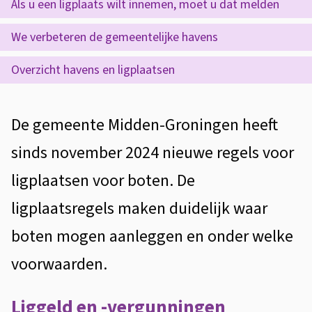
s
Als u een ligplaats wilt innemen, moet u dat melden
d
p
t
We verbeteren de gemeentelijke havens
e
l
e
z
Overzicht havens en ligplaatsen
a
n
e
t
a
p
A
De gemeente Midden-Groningen heeft
i
t
a
l
e
sinds november 2024 nieuwe regels voor
s
g
g
ligplaatsen voor boten. De
e
i
e
ligplaatsregels maken duidelijk waar
n
n
m
boten mogen aanleggen en onder welke
a
v
e
voorwaarden.
o
e
n
o
Liggeld en -vergunningen