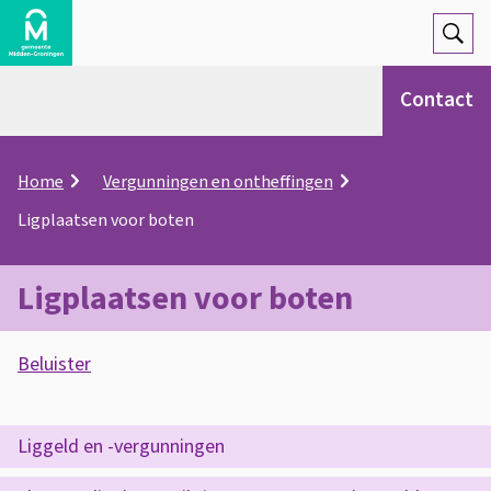
Open
Zoek
Contact
K
Home
Vergunningen en ontheffingen
r
Ligplaatsen voor boten
u
i
m
Ligplaatsen voor boten
e
l
A
p
Beluister
a
s
d
L
s
i
O
Liggeld en -vergunningen
i
p
g