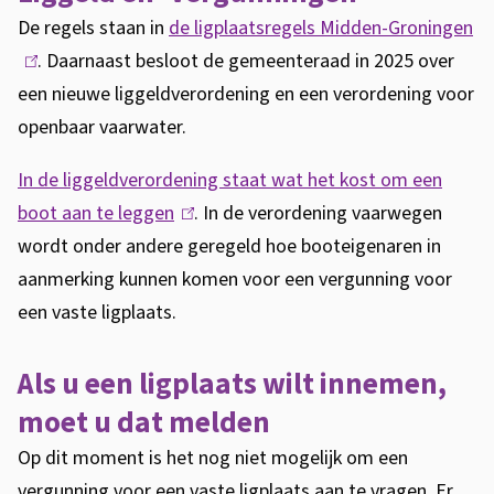
r
De regels staan in
de ligplaatsregels Midden-Groningen
(
b
. Daarnaast besloot de gemeenteraad in 2025 over
l
een nieuwe liggeldverordening en een verordening voor
i
o
openbaar vaarwater.
n
t
k
In de liggeldverordening staat wat het kost om een
e
i
boot aan te leggen
(
. In de verordening vaarwegen
n
s
wordt onder andere geregeld hoe booteigenaren in
l
e
aanmerking kunnen komen voor een vergunning voor
i
x
een vaste ligplaats.
n
t
k
e
Als u een ligplaats wilt innemen,
i
r
s
moet u dat melden
n
e
Op dit moment is het nog niet mogelijk om een
)
x
vergunning voor een vaste ligplaats aan te vragen. Er