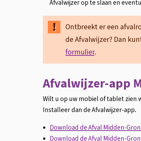
Afvalwijzer op te slaan en event
n
k
i
Ontbreekt er een afvalr
s
de Afvalwijzer? Dan kun
e
formulier
.
x
t
Afvalwijzer-app 
e
r
Wilt u op uw mobiel of tablet zie
n
Installeer dan de Afvalwijzer-app.
)
Download de Afval Midden-Groni
Download de Afval Midden-Groni