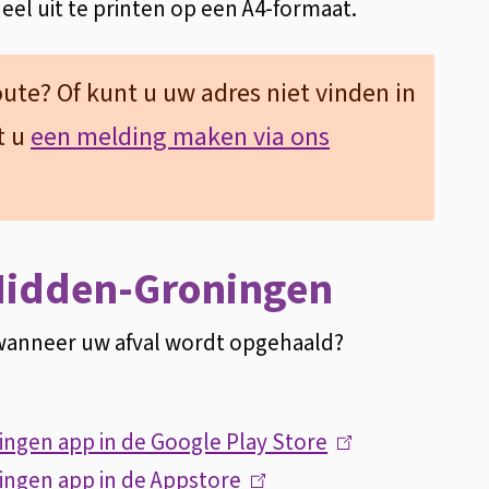
ueel uit te printen op een A4-formaat.
oute? Of kunt u uw adres niet vinden in
t u
een melding maken via ons
Midden-Groningen
n wanneer uw afval wordt opgehaald?
ngen app in de Google Play Store
(
ngen app in de Appstore
(
l