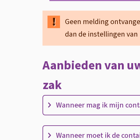
Geen melding ontvangen
dan de instellingen van
Aanbieden van uw
zak
Aanbieden
Wanneer mag ik mijn conta
van
uw
Wanneer moet ik de conta