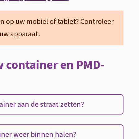
l
i
i
n
 op uw mobiel of tablet? Controleer
n
k
 uw apparaat.
k
i
i
s
 container en PMD-
s
e
e
x
x
t
t
e
iner aan de straat zetten?
e
r
r
n
n
)
iner weer binnen halen?
)