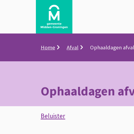
Kruimelpad
Home
Afval
Ophaaldagen afval 
Ophaaldagen afva
Assistentie
Beluister
Ophaaldagen