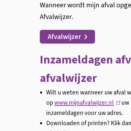
Wanneer wordt mijn afval opge
Algemeen
afval
Afvalwijzer.
in
Afvalwijzer
de
Inzameldagen afv
Afvalwijzer
afvalwijzer
Wilt u weten wanneer uw afval 
op
www.mijnafvalwijzer.nl
(
uw 
inzameldagen voor uw adres.
l
Downloaden of printen? Klik da
i