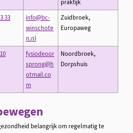
praktijk
33 33
info@bc-
Zuidbroek,
winschote
Europaweg
n.nl
10
fysiodeoor
Noordbroek,
sprong@h
Dorpshuis
otmail.co
m
 bewegen
 gezondheid belangrijk om regelmatig te