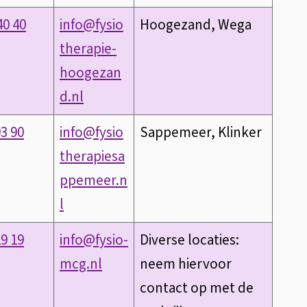
40 40
info@fysio
Hoogezand, Wega
therapie-
hoogezan
d.nl
93 90
info@fysio
Sappemeer, Klinker
therapiesa
ppemeer.n
l
19 19
info@fysio-
Diverse locaties:
mcg.nl
neem hiervoor
contact op met de