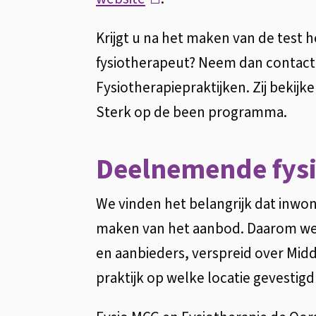
l
Krijgt u na het maken van de test
i
fysiotherapeut? Neem dan contac
n
Fysiotherapiepraktijken. Zij beki
k
Sterk op de been programma.
i
s
Deelnemende fysi
e
x
We vinden het belangrijk dat inwo
t
maken van het aanbod. Daarom wer
e
en aanbieders, verspreid over Mid
r
praktijk op welke locatie gevestigd 
n