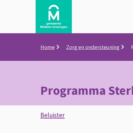
Kruimelpad
Home
Zorg en ondersteuning
Programma Ster
Assistentie
Beluister
Programma