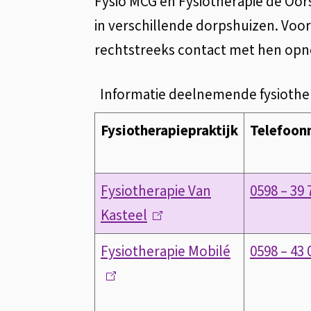
Fysio MCG en Fysiotherapie de Oor
)
in verschillende dorpshuizen. Voor
rechtstreeks contact met hen op
Informatie deelnemende fysiothe
Fysiotherapiepraktijk
Telefoo
Fysiotherapie Van
0598 – 39 
Kasteel
(
l
Fysiotherapie Mobilé
(
0598 – 43 
i
l
n
i