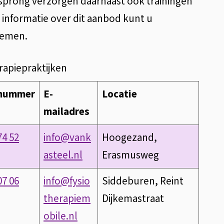
sprong verzorgen daarnaast ook trainingen
 informatie over dit aanbod kunt u
nemen.
rapiepraktijken
nnummer
E-
Locatie
mailadres
74 52
info@vank
Hoogezand,
asteel.nl
Erasmusweg
07 06
info@fysio
Siddeburen, Reint
therapiem
Dijkemastraat
obile.nl