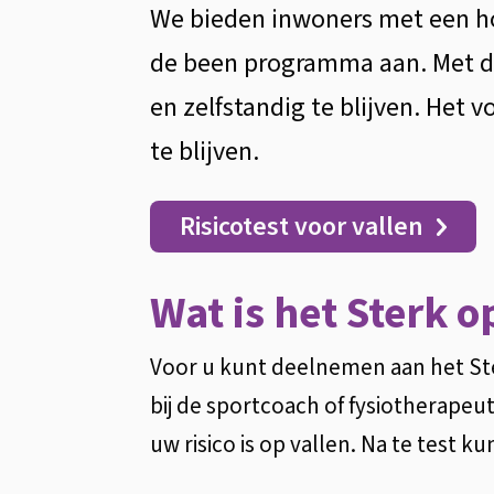
We bieden inwoners met een hog
Algemeen
Sterk
de been programma aan. Met di
en zelfstandig te blijven. Het
op
te blijven.
de
Risicotest voor vallen
been
Wat is het Sterk
Voor u kunt deelnemen aan het Ste
bij de sportcoach of fysiotherapeut
uw risico is op vallen. Na te test k