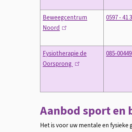
n
r
e
k
n
Beweegcentrum
0597 - 41 
x
i
)
Noord
(
t
s
l
e
e
i
r
Fysiotherapie de
085-00449
x
n
n
Oorsprong
(
t
k
)
l
e
i
i
r
s
n
n
e
k
)
Aanbod sport en
x
i
t
Het is voor uw mentale en fysieke
s
e