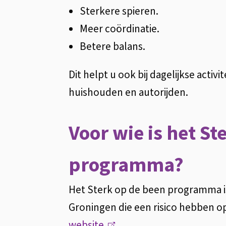
Sterkere spieren.
Meer coördinatie.
Betere balans.
Dit helpt u ook bij dagelijkse acti
huishouden en autorijden.
Voor wie is het St
programma?
Het Sterk op de been programma is
Groningen die een risico hebben o
website
(
.