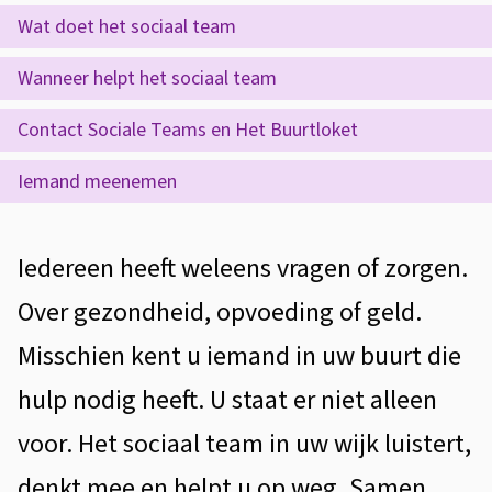
s
o
O
Wat doet het sociaal team
i
p
c
s
Wanneer helpt het sociaal team
d
i
t
Contact Sociale Teams en Het Buurtloket
e
a
e
z
Iemand meenemen
a
n
e
t
l
p
A
Iedereen heeft weleens vragen of zorgen.
i
T
a
l
e
Over gezondheid, opvoeding of geld.
e
g
g
Misschien kent u iemand in uw buurt die
a
i
e
hulp nodig heeft. U staat er niet alleen
m
n
m
voor. Het sociaal team in uw wijk luistert,
a
e
denkt mee en helpt u op weg. Samen