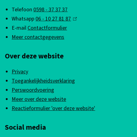
t
g
Telefoon
0598 - 37 37 37
e
e
Whatsapp
06 - 10 27 81 87
(
r
m
E-mail
Contactformulier
l
n
e
Meer contactgegevens
i
)
n
n
Over deze website
k
e
i
i
Privacy
s
n
Toegankelijkheidsverklaring
e
f
Perswoordvoering
x
Meer over deze website
o
t
Reactieformulier 'over deze website'
e
r
r
m
Social media
n
a