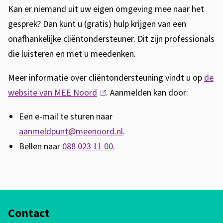
Kan er niemand uit uw eigen omgeving mee naar het
gesprek? Dan kunt u (gratis) hulp krijgen van een
onafhankelijke cliëntondersteuner. Dit zijn professionals
die luisteren en met u meedenken.
Meer informatie over cliëntondersteuning vindt u op
de
website van MEE Noord
(
. Aanmelden kan door:
l
Een e-mail te sturen naar
i
aanmeldpunt@meenoord.nl
.
n
Bellen naar
088 023 11 00
.
k
i
s
A
e
Contact
x
l