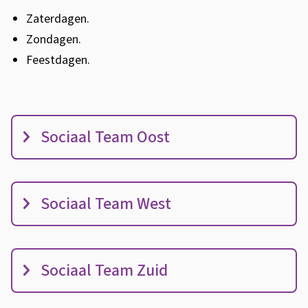
Zaterdagen.
Zondagen.
Feestdagen.
C
Sociaal Team Oost
o
n
t
Sociaal Team West
a
c
t
s
Sociaal Team Zuid
o