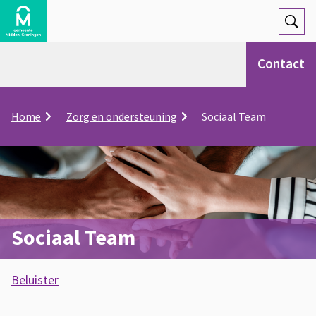
Open
Zoek
Contact
K
Home
Zorg en ondersteuning
Sociaal Team
r
u
i
m
e
l
p
Sociaal Team
a
d
A
Beluister
s
S