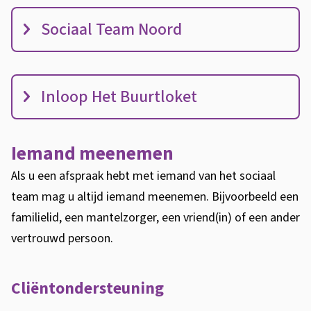
c
i
Sociaal Team Noord
a
l
e
Inloop Het Buurtloket
t
e
a
Iemand meenemen
m
Als u een afspraak hebt met iemand van het sociaal
s
team mag u altijd iemand meenemen. Bijvoorbeeld een
familielid, een mantelzorger, een vriend(in) of een ander
vertrouwd persoon.
Cliëntondersteuning