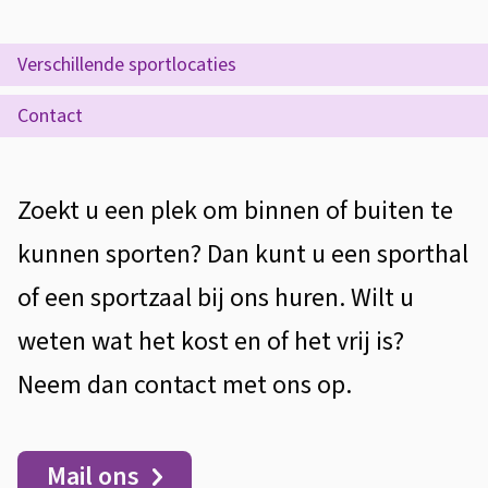
s
V
s
e
O
Verschillende sportlocaties
i
p
r
s
Contact
d
h
t
e
u
e
A
Zoekt u een plek om binnen of buiten te
z
u
n
l
e
kunnen sporten? Dan kunt u een sporthal
t
r
g
p
of een sportzaal bij ons huren. Wilt u
i
s
e
a
weten wat het kost en of het vrij is?
e
p
m
g
Neem dan contact met ons op.
e
o
i
e
r
n
n
Mail ons
a