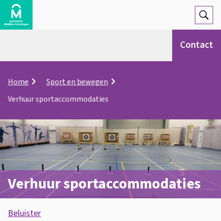
Open
Zoek
Contact
K
Home
Sport en bewegen
r
Verhuur sportaccommodaties
u
i
m
e
l
p
a
d
Verhuur sportaccommodaties
A
Beluister