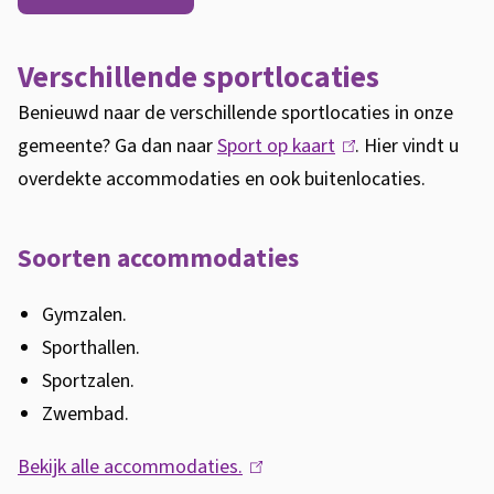
t
a
Verschillende sportlocaties
c
Benieuwd naar de verschillende sportlocaties in onze
c
gemeente? Ga dan naar
Sport op kaart
(
. Hier vindt u
o
overdekte accommodaties en ook buitenlocaties.
l
m
i
n
m
Soorten accommodaties
k
o
i
Gymzalen.
d
s
Sporthallen.
a
e
Sportzalen.
x
Zwembad.
t
t
i
Bekijk alle accommodaties.
(
e