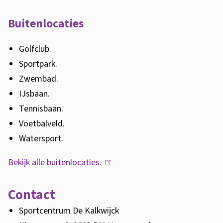
l
e
r
i
Buitenlocaties
n
s
n
)
k
Golfclub.
i
Sportpark.
s
Zwembad.
e
IJsbaan.
x
Tennisbaan.
t
Voetbalveld.
e
Watersport.
r
Bekijk alle buitenlocaties.
(
n
l
)
Contact
i
n
Sportcentrum De Kalkwijck
k