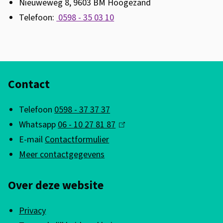
Nieuweweg 8, 9603 BM Hoogezand
i
Telefoon:
0598 - 35 03 10
s
e
x
A
t
Contact
l
e
g
r
Telefoon
0598 - 37 37 37
n
e
Whatsapp
06 - 10 27 81 87
(
)
m
E-mail
Contactformulier
l
e
Meer contactgegevens
i
n
n
Over deze website
k
e
i
i
Privacy
s