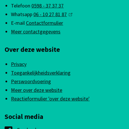
g
s
Telefoon
0598 - 37 37 37
e
Whatsapp
06 - 10 27 81 87
(
a
m
E-mail
Contactformulier
l
t
e
Meer contactgegevens
i
i
n
n
e
Over deze website
k
e
i
i
Privacy
s
n
Toegankelijkheidsverklaring
e
f
Perswoordvoering
x
Meer over deze website
o
t
Reactieformulier 'over deze website'
e
r
r
m
Social media
n
a
)