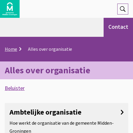
Open
Zoek
Contact
K
Home
Alles over organisatie
r
u
i
Alles over organisatie
m
e
A
l
Beluister
s
p
A
O
a
s
d
n
l
Ambtelijke organisatie
i
d
l
Hoe werkt de organisatie van de gemeente Midden-
s
e
Groningen