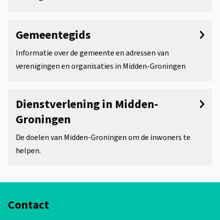
e
t
r
s
e
w
Gemeentegids
o
n
e
t
v
Informatie over de gemeente en adressen van
r
verenigingen en organisaties in Midden-Groningen
i
e
p
e
r
e
Dienstverlening in Midden-
n
o
Groningen
r
De doelen van Midden-Groningen om de inwoners te
g
helpen.
a
A
n
Contact
l
i