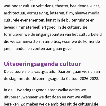
wat onder cultuur valt: dans, theater, beeldende kunst,
k
architectuur, vormgeving, letteren, film, nieuwe media,
i
culturele evenementen, kunst in de buitenruimte en
s
levend (immaterieel) erfgoed. In de cultuurvisie
e
formuleren we de uitgangspunten van het cultuurbeleid
x
die we samenvatten in ambities, waar we de komende
t
jaren handen en voeten aan gaan geven.
e
r
Uitvoeringsagenda cultuur
n
)
De cultuurvisie is vastgesteld. Daarom gaan we nu aan
de slag met de Uitvoeringsagenda Cultuur 2026-2028
.
In de uitvoeringsagenda staat welke acties we
uitvoeren, wanneer we dat doen en wat we willen
bereiken. Zo maken we de ambities uit de cultuurvisie