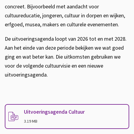
concreet. Bijvoorbeeld met aandacht voor
cultuureducatie, jongeren, cultuur in dorpen en wijken,
erfgoed, musea, makers en culturele evenementen.
De uitvoeringsagenda loopt van 2026 tot en met 2028.
Aan het einde van deze periode bekijken we wat goed
ging en wat beter kan. Die uitkomsten gebruiken we
voor de volgende cultuurvisie en een nieuwe
uitvoeringsagenda.
U
i
Uitvoeringsagenda Cultuur
t
(
PDF
-
)
3.19 MB
v