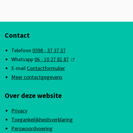
o
e
r
A
i
Contact
l
n
g
g
Telefoon
0598 - 37 37 37
e
s
Whatsapp
06 - 10 27 81 87
(
a
m
E-mail
Contactformulier
l
g
e
Meer contactgegevens
i
e
n
n
n
Over deze website
k
e
d
i
i
a
Privacy
s
n
c
Toegankelijkheidsverklaring
e
u
f
Perswoordvoering
x