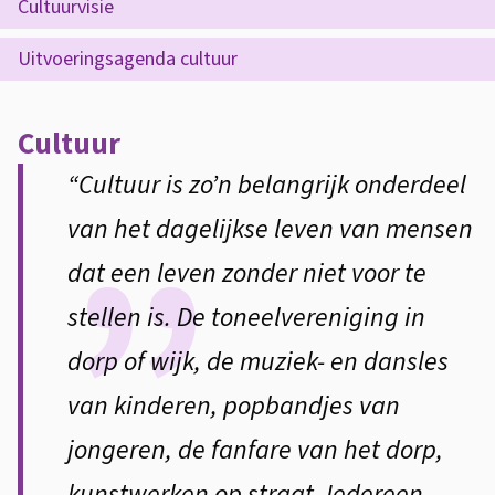
s
Cultuurvisie
d
t
t
Uitvoeringsagenda cultuur
e
u
e
z
u
n
Cultuur
e
t
r
p
“Cultuur is zo’n belangrijk onderdeel
i
b
a
van het dagelijkse leven van mensen
e
e
g
dat een leven zonder niet voor te
l
i
stellen is. De toneelvereniging in
e
n
dorp of wijk, de muziek- en dansles
a
i
van kinderen, popbandjes van
d
jongeren, de fanfare van het dorp,
kunstwerken op straat. Iedereen