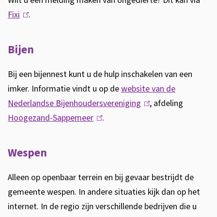
Wilt u een melding maken van ongedierte? Dit kan via
r
Fixi
(
.
n
l
)
i
Bijen
n
k
Bij een bijennest kunt u de hulp inschakelen van een
i
imker. Informatie vindt u op de
website van de
s
Nederlandse Bijenhoudersvereniging
(
, afdeling
e
Hoogezand-Sappemeer
(
.
l
x
l
i
t
i
n
Wespen
e
n
k
r
k
i
Alleen op openbaar terrein en bij gevaar bestrijdt de
n
i
s
gemeente wespen. In andere situaties kijk dan op het
)
s
e
internet. In de regio zijn verschillende bedrijven die u