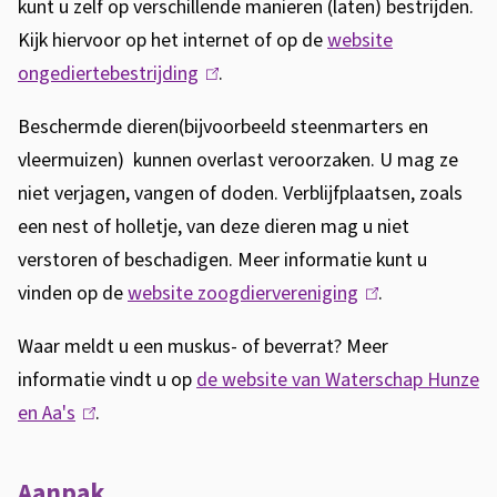
kunt u zelf op verschillende manieren (laten) bestrijden.
i
Kijk hiervoor op het internet of op de
website
j
ongediertebestrijding
(
.
d
l
Beschermde dieren(bijvoorbeeld steenmarters en
i
i
vleermuizen) kunnen overlast veroorzaken. U mag ze
n
n
niet verjagen, vangen of doden. Verblijfplaatsen, zoals
k
een nest of holletje, van deze dieren mag u niet
g
i
verstoren of beschadigen. Meer informatie kunt u
s
vinden op de
website zoogdiervereniging
(
.
e
l
x
Waar meldt u een muskus- of beverrat? Meer
i
t
informatie vindt u op
de website van Waterschap Hunze
n
e
en Aa's
(
.
k
r
l
i
n
i
Aanpak
s