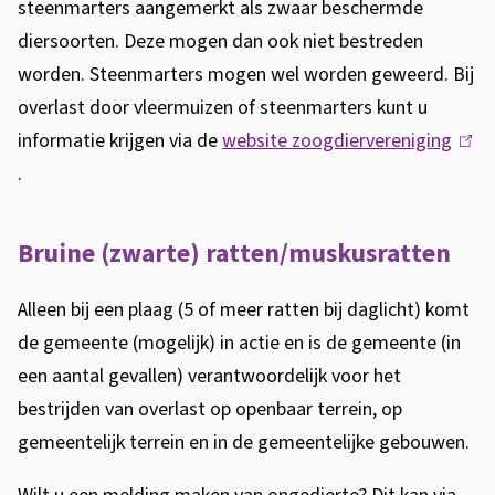
steenmarters aangemerkt als zwaar beschermde
diersoorten. Deze mogen dan ook niet bestreden
worden. Steenmarters mogen wel worden geweerd. Bij
overlast door vleermuizen of steenmarters kunt u
informatie krijgen via de
website zoogdiervereniging
(
.
l
i
n
Bruine (zwarte) ratten/muskusratten
k
i
Alleen bij een plaag (5 of meer ratten bij daglicht) komt
s
de gemeente (mogelijk) in actie en is de gemeente (in
e
een aantal gevallen) verantwoordelijk voor het
x
bestrijden van overlast op openbaar terrein, op
t
gemeentelijk terrein en in de gemeentelijke gebouwen.
e