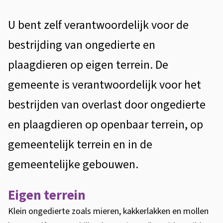
e
t
e
d
e
A
U bent zelf verantwoordelijk voor de
z
i
n
l
bestrijding van ongedierte en
e
t
e
g
p
plaagdieren op eigen terrein. De
i
e
r
a
gemeente is verantwoordelijk voor het
e
m
t
g
bestrijden van overlast door ongedierte
e
e
i
en plaagdieren op openbaar terrein, op
e
b
n
gemeentelijk terrein en in de
n
a
e
gemeentelijke gebouwen.
s
t
Eigen terrein
r
Klein ongedierte zoals mieren, kakkerlakken en mollen