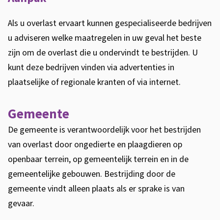
)
n
e
k
Als u overlast ervaart kunnen gespecialiseerde bedrijven
x
i
u adviseren welke maatregelen in uw geval het beste
t
s
zijn om de overlast die u ondervindt te bestrijden. U
e
e
kunt deze bedrijven vinden via advertenties in
r
x
plaatselijke of regionale kranten of via internet.
n
t
)
e
Gemeente
r
De gemeente is verantwoordelijk voor het bestrijden
n
van overlast door ongedierte en plaagdieren op
)
openbaar terrein, op gemeentelijk terrein en in de
gemeentelijke gebouwen. Bestrijding door de
gemeente vindt alleen plaats als er sprake is van
gevaar.