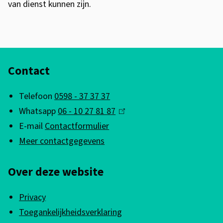
e
x
van dienst kunnen zijn.
x
t
t
e
e
r
A
r
n
Contact
l
n
)
g
)
Telefoon
0598 - 37 37 37
e
Whatsapp
06 - 10 27 81 87
(
m
E-mail
Contactformulier
l
e
Meer contactgegevens
i
n
n
Over deze website
k
e
i
i
Privacy
s
n
Toegankelijkheidsverklaring
e