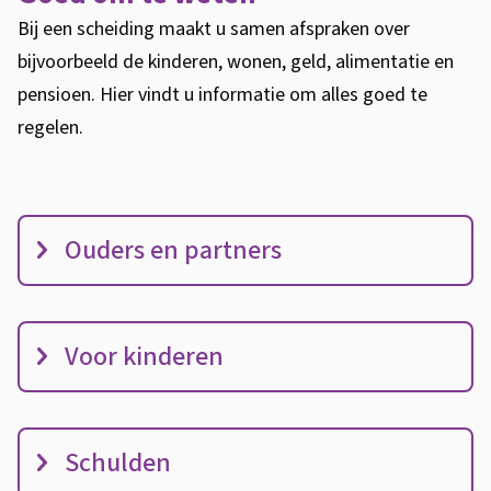
e
Bij een scheiding maakt u samen afspraken over
x
bijvoorbeeld de kinderen, wonen, geld, alimentatie en
t
pensioen. Hier vindt u informatie om alles goed te
e
regelen.
r
n
)
G
Ouders en partners
o
e
d
Voor kinderen
o
m
t
e
Schulden