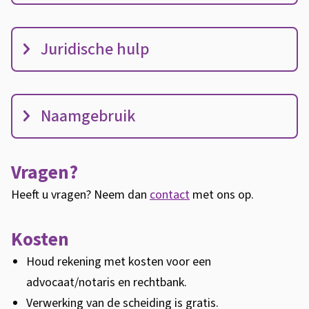
w
e
t
Juridische hulp
e
n
Naamgebruik
Vragen?
Heeft u vragen? Neem dan
contact
met ons op.
Kosten
Houd rekening met kosten voor een
advocaat/notaris en rechtbank.
Verwerking van de scheiding is gratis.