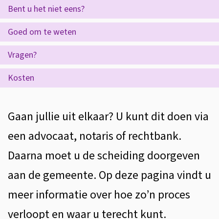
e
t
Bent u het niet eens?
e
i
e
z
Goed om te weten
d
n
e
t
e
Vragen?
p
i
n
Kosten
a
e
g
A
i
Gaan jullie uit elkaar? U kunt dit doen via
l
n
een advocaat, notaris of rechtbank.
g
a
Daarna moet u de scheiding doorgeven
e
aan de gemeente. Op deze pagina vindt u
m
meer informatie over hoe zo’n proces
e
verloopt en waar u terecht kunt.
e