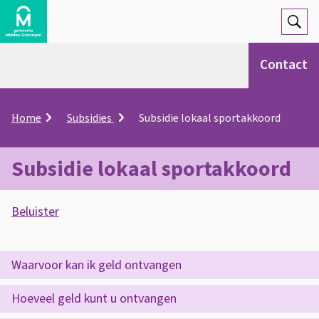
Open
Zoek
Contact
K
Home
Subsidies
Subsidie lokaal sportakkoord
r
u
i
Subsidie lokaal sportakkoord
m
e
A
l
Beluister
s
p
S
a
s
d
u
O
Waarvoor kan ik geld ontvangen
i
p
b
s
Hoeveel geld kunt u ontvangen
d