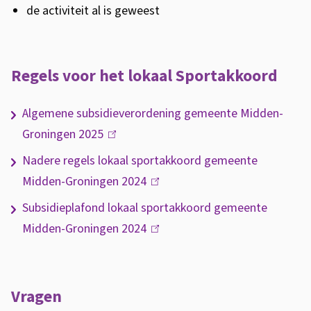
de activiteit al is geweest
Regels voor het lokaal Sportakkoord
Algemene subsidieverordening gemeente Midden-
Groningen 2025
(link
is
Nadere regels lokaal sportakkoord gemeente
extern)
Midden-Groningen 2024
(link
is
Subsidieplafond lokaal sportakkoord gemeente
extern)
Midden-Groningen 2024
(link
is
extern)
Vragen