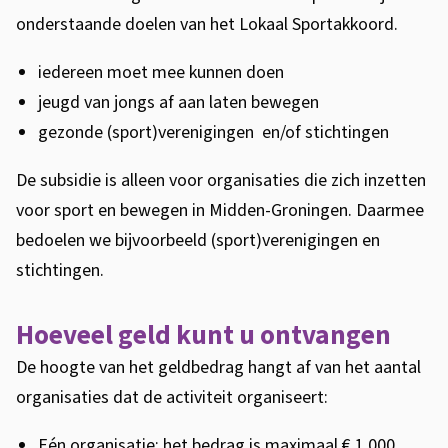
p
onderstaande doelen van het Lokaal Sportakkoord.
o
iedereen moet mee kunnen doen
r
jeugd van jongs af aan laten bewegen
t
gezonde (sport)verenigingen en/of stichtingen
a
De subsidie is alleen voor organisaties die zich inzetten
k
voor sport en bewegen in Midden-Groningen. Daarmee
bedoelen we bijvoorbeeld (sport)verenigingen en
k
stichtingen.
o
o
Hoeveel geld kunt u ontvangen
r
De hoogte van het geldbedrag hangt af van het aantal
organisaties dat de activiteit organiseert:
d
Eén organisatie: het bedrag is maximaal € 1.000.