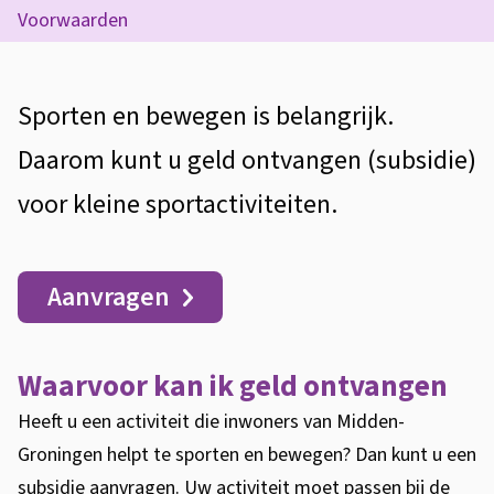
s
t
Voorwaarden
e
i
e
z
d
n
e
A
Sporten en bewegen is belangrijk.
t
i
p
l
Daarom kunt u geld ontvangen (subsidie)
i
e
a
g
e
voor kleine sportactiviteiten.
l
g
e
o
i
m
Aanvragen
k
n
e
a
a
e
n
a
Waarvoor kan ik geld ontvangen
l
Heeft u een activiteit die inwoners van Midden-
Groningen helpt te sporten en bewegen? Dan kunt u een
s
subsidie aanvragen. Uw activiteit moet passen bij de