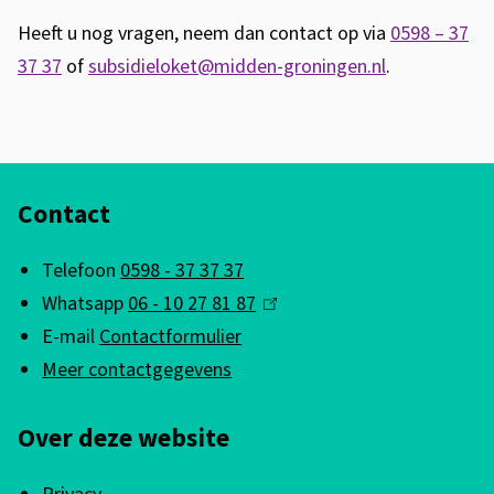
Heeft u nog vragen, neem dan contact op via
0598 – 37
37 37
of
subsidieloket@midden-groningen.nl
.
A
Contact
l
g
Telefoon
0598 - 37 37 37
e
Whatsapp
06 - 10 27 81 87
(
m
E-mail
Contactformulier
l
e
Meer contactgegevens
i
n
n
Over deze website
k
e
i
i