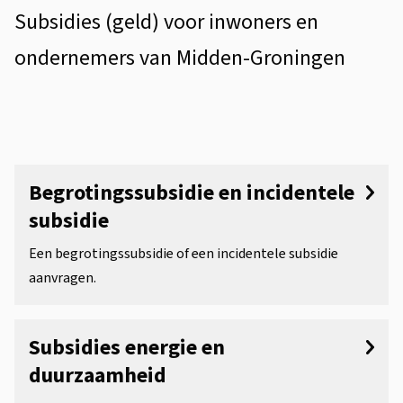
s
u
Subsidies (geld) voor inwoners en
i
b
ondernemers van Midden-Groningen
s
s
t
i
e
O
d
n
n
t
i
Begrotingssubsidie en incidentele
d
subsidie
i
e
e
e
Een begrotingssubsidie of een incidentele subsidie
s
r
aanvragen.
w
e
Subsidies energie en
r
duurzaamheid
p