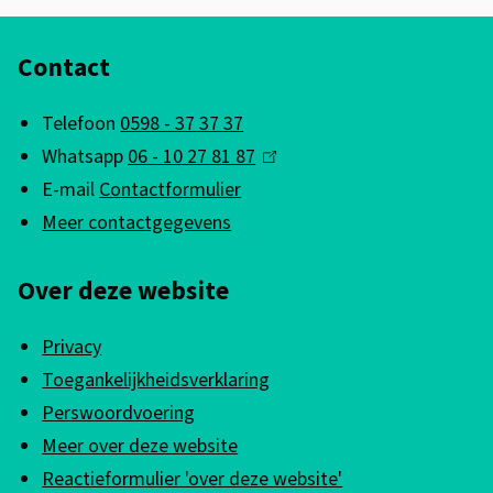
A
Contact
l
g
Telefoon
0598 - 37 37 37
e
Whatsapp
06 - 10 27 81 87
(
m
E-mail
Contactformulier
l
e
Meer contactgegevens
i
n
n
Over deze website
k
e
i
i
Privacy
s
n
Toegankelijkheidsverklaring
e
f
Perswoordvoering
x
Meer over deze website
o
t
Reactieformulier 'over deze website'
e