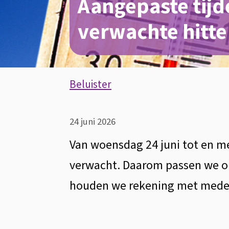
Aangepaste tijd
verwachte hitte
Assistentie
Beluister
Aangepaste
24 juni 2026
tijden
Van woensdag 24 juni tot en m
verwacht. Daarom passen we op
afval
houden we rekening met medew
en