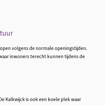
i
n
k
i
stuur
s
e
s open volgens de normale openingstijden.
x
waar inwoners terecht kunnen tijdens de
t
e
r
n
)
De Kalkwijck is ook een koele plek waar