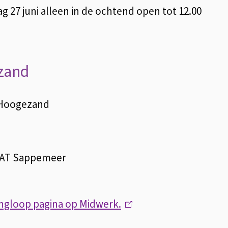
g 27 juni alleen in de ochtend open tot 12.00
ezand
E Hoogezand
r
1 AT Sappemeer
r
ingloop pagina op Midwerk.
(
l