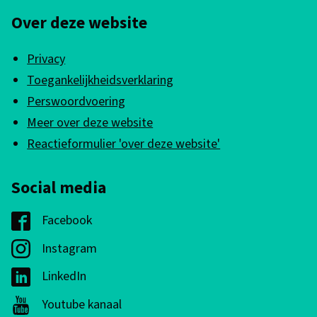
n
n
Over deze website
k
e
i
i
Privacy
s
n
Toegankelijkheidsverklaring
e
f
Perswoordvoering
x
Meer over deze website
o
t
Reactieformulier 'over deze website'
e
r
r
m
Social media
n
a
)
Facebook
G
t
e
Instagram
G
i
m
e
e
LinkedIn
G
e
m
e
Youtube kanaal
G
e
e