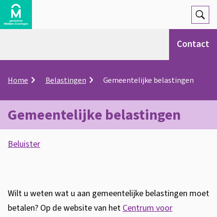
Open
Zoek
Contact
K
Home
Belastingen
Gemeentelijke belastingen
r
u
i
Gemeentelijke belastingen
m
e
A
l
Beluister
s
p
G
a
s
d
e
i
Wilt u weten wat u aan gemeentelijke belastingen moet
m
s
betalen? Op de website van het
Centrum voor