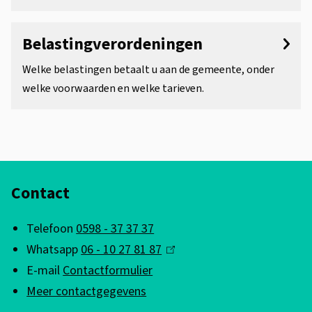
Belastingverordeningen
Welke belastingen betaalt u aan de gemeente, onder
welke voorwaarden en welke tarieven.
A
Contact
l
g
Telefoon
0598 - 37 37 37
e
Whatsapp
06 - 10 27 81 87
(
m
E-mail
Contactformulier
l
e
Meer contactgegevens
i