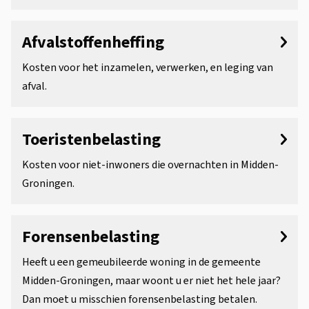
r
l
p
a
Afvalstoffenheffing
e
s
Kosten voor het inzamelen, verwerken, en leging van
n
afval.
t
i
Toeristenbelasting
n
Kosten voor niet-inwoners die overnachten in Midden-
g
Groningen.
e
n
Forensenbelasting
Heeft u een gemeubileerde woning in de gemeente
Midden‑Groningen, maar woont u er niet het hele jaar?
Dan moet u misschien forensenbelasting betalen.