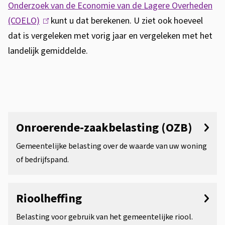
e
t
Onderzoek van de Economie van de Lagere Overheden
e
e
(COELO)
(
kunt u dat berekenen. U ziet ook hoeveel
n
dat is vergeleken met vorig jaar en vergeleken met het
l
n
landelijk gemiddelde.
i
t
t
n
i
e
k
e
l
i
O
s
i
n
Onroerende-zaakbelasting (OZB)
e
j
d
x
Gemeentelijke belasting over de waarde van uw woning
k
e
t
of bedrijfspand.
r
e
e
r
w
b
Rioolheffing
n
e
e
)
Belasting voor gebruik van het gemeentelijke riool.