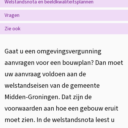
s
Welstandsnota en beeldkwaliteitsplannen
d
s
t
Vragen
e
t
e
z
Zie ook
a
n
e
t
n
p
A
Gaat u een omgevingsvergunning
i
d
a
l
e
aanvragen voor een bouwplan? Dan moet
g
g
uw aanvraag voldoen aan de
i
e
welstandseisen van de gemeente
n
m
Midden-Groningen. Dat zijn de
a
e
voorwaarden aan hoe een gebouw eruit
e
moet zien. In de welstandsnota leest u
n