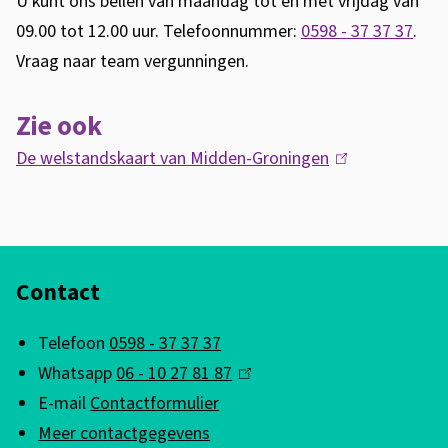
U kunt ons bellen van maandag tot en met vrijdag van
09.00 tot 12.00 uur. Telefoonnummer:
0598 - 37 37 37
.
Vraag naar team vergunningen.
Zie ook
De welstandskaart van Midden-Groningen
(
l
i
n
A
k
Contact
l
i
g
s
Telefoon
0598 - 37 37 37
e
e
Whatsapp
06 - 10 27 81 87
(
m
x
E-mail
Contactformulier
l
t
e
Meer contactgegevens
i