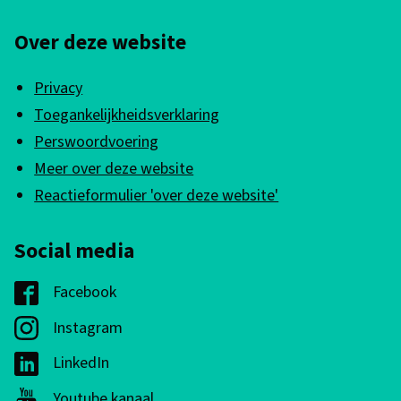
e
n
n
r
Over deze website
k
e
n
i
i
Privacy
)
s
n
Toegankelijkheidsverklaring
e
f
Perswoordvoering
x
Meer over deze website
o
t
Reactieformulier 'over deze website'
e
r
r
m
Social media
n
a
)
Facebook
G
t
e
Instagram
G
i
m
e
e
LinkedIn
G
e
m
e
Youtube kanaal
G
e