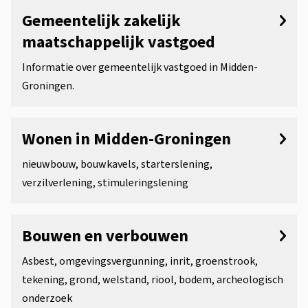
s
n
o
Gemeentelijk zakelijk
i
d
u
maatschappelijk vastgoed
s
e
w
Informatie over gemeentelijk vastgoed in Midden-
t
r
Groningen.
e
e
w
n
n
e
Wonen in Midden-Groningen
t
e
r
nieuwbouw, bouwkavels, starterslening,
i
n
p
verzilverlening, stimuleringslening
e
w
e
n
o
Bouwen en verbouwen
n
Asbest, omgevingsvergunning, inrit, groenstrook,
e
tekening, grond, welstand, riool, bodem, archeologisch
onderzoek