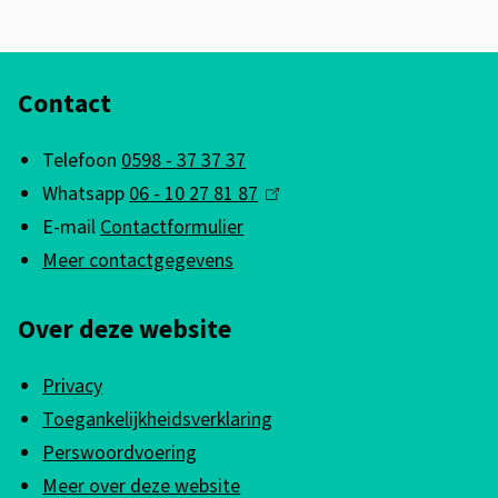
A
Contact
l
g
Telefoon
0598 - 37 37 37
e
Whatsapp
06 - 10 27 81 87
(
m
E-mail
Contactformulier
l
e
Meer contactgegevens
i
n
n
Over deze website
k
e
i
i
Privacy
s
n
Toegankelijkheidsverklaring
e
f
Perswoordvoering
x
Meer over deze website
t