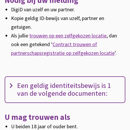
Nodig bij uw melding
DigiD van uzelf en uw partner.
Kopie geldig ID-bewijs van uzelf, partner en
getuigen.
Als jullie
trouwen op een zelfgekozen locatie
, dan
ook een getekend ‘
Contract trouwen of
partnerschapsregistratie op zelfgekozen locatie
’.
E
Een geldig identiteitsbewijs is 1
e
van de volgende documenten:
n
g
e
U mag trouwen als
l
U beiden 18 jaar of ouder bent.