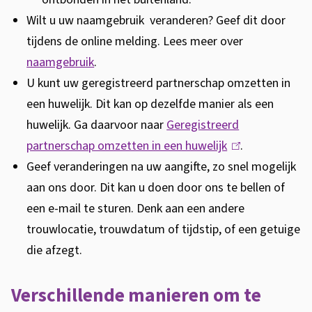
l
Wilt u uw naamgebruik veranderen? Geef dit door
g
tijdens de online melding. Lees meer over
e
naamgebruik
.
n
U kunt uw geregistreerd partnerschap omzetten in
d
een huwelijk. Dit kan op dezelfde manier als een
e
huwelijk. Ga daarvoor naar
Geregistreerd
d
partnerschap omzetten in een huwelijk
(
.
o
Geef veranderingen na uw aangifte, zo snel mogelijk
l
c
aan ons door. Dit kan u doen door ons te bellen of
i
u
een e-mail te sturen. Denk aan een andere
n
m
trouwlocatie, trouwdatum of tijdstip, of een getuige
k
e
die afzegt.
i
n
s
t
Verschillende manieren om te
e
e