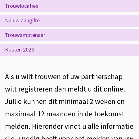
e
g
Trouwlocaties
p
i
Na uw aangifte
a
s
g
Trouwambtenaar
t
i
Kosten 2026
r
n
e
a
A
Als u wilt trouwen of uw partnerschap
r
l
wilt registreren dan meldt u dit online.
e
g
Jullie kunnen dit minimaal 2 weken en
n
e
maximaal 12 maanden in de toekomst
m
melden. Hieronder vindt u alle informatie
e
die u nodig heeft voor het melden van uw