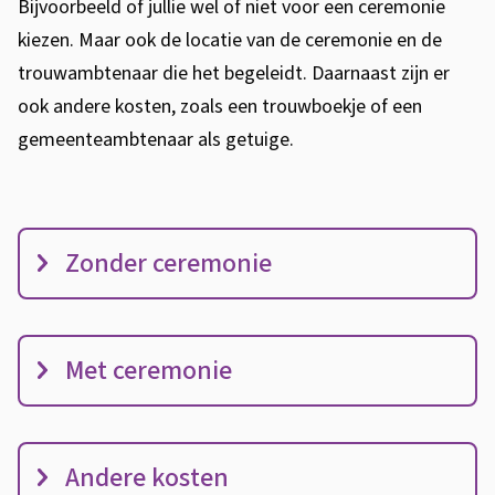
Bijvoorbeeld of jullie wel of niet voor een ceremonie
kiezen. Maar ook de locatie van de ceremonie en de
trouwambtenaar die het begeleidt. Daarnaast zijn er
ook andere kosten, zoals een trouwboekje of een
gemeenteambtenaar als getuige.
K
Zonder ceremonie
o
s
t
Met ceremonie
e
n
Andere kosten