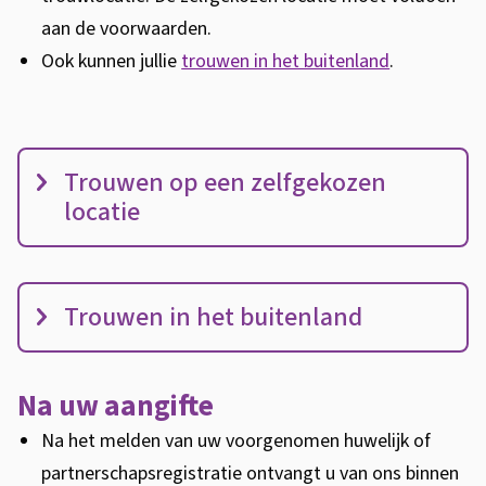
aan de voorwaarden.
Ook kunnen jullie
trouwen in het buitenland
.
L
Trouwen op een zelfgekozen
o
locatie
c
a
t
Trouwen in het buitenland
i
e
s
Na uw aangifte
Na het melden van uw voorgenomen huwelijk of
partnerschapsregistratie ontvangt u van ons binnen