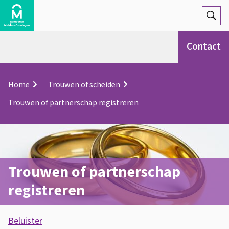
Open
Zoek
Contact
K
Home
Trouwen of scheiden
r
Trouwen of partnerschap registreren
u
i
m
e
l
p
Trouwen of partnerschap
a
d
registreren
A
Beluister