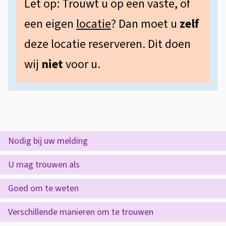
r
Let op: Trouwt u op een vaste, of
n
t
een eigen
locatie
? Dan moet u
zelf
f
n
deze locatie reserveren. Dit doen
o
e
wij
niet
voor u.
r
r
m
s
a
c
t
h
i
O
Nodig bij uw melding
e
a
p
U mag trouwen als
d
p
Goed om te weten
e
r
z
e
Verschillende manieren om te trouwen