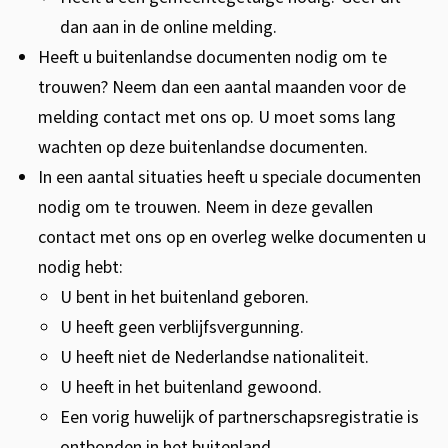
e
dan aan in de online melding.
w
Heeft u buitenlandse documenten nodig om te
i
trouwen? Neem dan een aantal maanden voor de
j
melding contact met ons op. U moet soms lang
s
wachten op deze buitenlandse documenten.
i
In een aantal situaties heeft u speciale documenten
s
nodig om te trouwen. Neem in deze gevallen
1
contact met ons op en overleg welke documenten u
v
nodig hebt:
a
U bent in het buitenland geboren.
n
U heeft geen verblijfsvergunning.
d
U heeft niet de Nederlandse nationaliteit.
e
U heeft in het buitenland gewoond.
v
Een vorig huwelijk of partnerschapsregistratie is
o
ontbonden in het buitenland.