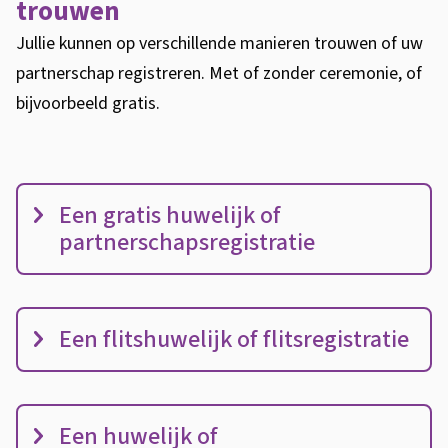
x
trouwen
n
t
:
Jullie kunnen op verschillende manieren trouwen of uw
e
partnerschap registreren. Met of zonder ceremonie, of
r
bijvoorbeeld gratis.
n
)
M
Een gratis huwelijk of
a
partnerschapsregistratie
n
i
e
Een flitshuwelijk of flitsregistratie
r
e
n
Een huwelijk of