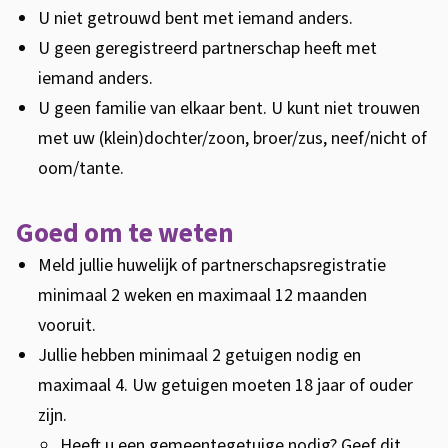
d
U niet getrouwd bent met iemand anders.
i
U geen geregistreerd partnerschap heeft met
g
iemand anders.
i
U geen familie van elkaar bent. U kunt niet trouwen
d
met uw (klein)dochter/zoon, broer/zus, neef/nicht of
e
oom/tante.
n
t
Goed om te weten
i
Meld jullie huwelijk of partnerschapsregistratie
t
minimaal 2 weken en maximaal 12 maanden
e
vooruit.
i
Jullie hebben minimaal 2 getuigen nodig en
t
maximaal 4. Uw getuigen moeten 18 jaar of ouder
s
zijn.
b
Heeft u een gemeentegetuige nodig? Geef dit