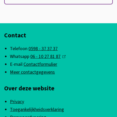
A
Contact
l
g
Telefoon
0598 - 37 37 37
e
Whatsapp
06 - 10 27 81 87
(
m
E-mail
Contactformulier
l
e
Meer contactgegevens
i
n
n
Over deze website
k
e
i
i
Privacy
s
n
Toegankelijkheidsverklaring
e