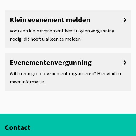
s
E
O
s
n
v
Klein evenement melden
i
d
e
Voor een klein evenement heeft u geen vergunning
s
e
n
nodig, dit hoeft u alleen te melden.
t
r
e
e
w
Evenementenvergunning
m
n
e
t
e
Wilt u een groot evenement organiseren? Hier vindt u
r
meer informatie.
i
n
p
e
t
e
n
o
A
r
Contact
l