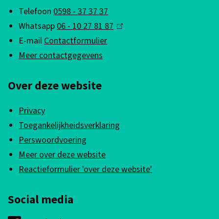
g
g
Telefoon
0598 - 37 37 37
a
e
Whatsapp
06 - 10 27 81 87
(
n
m
E-mail
Contactformulier
l
i
e
Meer contactgegevens
i
n
n
s
Over deze website
k
e
e
i
i
r
Privacy
s
n
Toegankelijkheidsverklaring
e
e
f
Perswoordvoering
x
n
Meer over deze website
o
t
Reactieformulier 'over deze website'
e
r
r
m
Social media
n
a
)