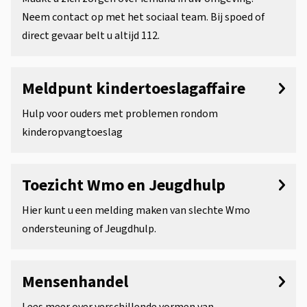
g
t
r
Neem contact op met het sociaal team. Bij spoed of
m
e
w
direct gevaar belt u altijd 112.
e
n
e
t
l
r
Meldpunt kindertoeslagaffaire
i
d
p
Hulp voor ouders met problemen rondom
e
i
e
kinderopvangtoeslag
n
n
g
Toezicht Wmo en Jeugdhulp
e
Hier kunt u een melding maken van slechte Wmo
ondersteuning of Jeugdhulp.
n
Mensenhandel