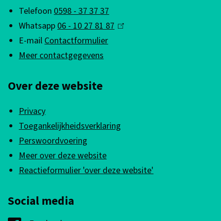
g
Telefoon
0598 - 37 37 37
e
Whatsapp
06 - 10 27 81 87
(
m
E-mail
Contactformulier
l
e
Meer contactgegevens
i
n
n
Over deze website
k
e
i
i
Privacy
s
n
Toegankelijkheidsverklaring
e
f
Perswoordvoering
x
Meer over deze website
o
t
Reactieformulier 'over deze website'
e
r
r
m
Social media
n
a
)