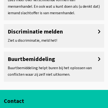
Lees meer over verschillende vormen van
mensenhandel. En ook wat u kunt doen als (u denkt dat)
iemand slachtoffer is van mensenhandel.
Discriminatie melden
Ziet u discriminatie, meld het!
Buurtbemiddeling
Buurtbemiddeling helpt buren bij het oplossen van
conflicten waar zij zelf niet uitkomen.
A
Contact
l