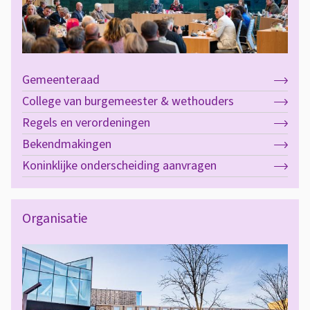
u
u
r
Gemeenteraad
College van burgemeester & wethouders
Regels en verordeningen
Bekendmakingen
Koninklijke onderscheiding aanvragen
Organisatie