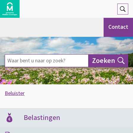
Open
Zoek
Contact
Waar
Zoeken
bent
u
naar
A
Beluister
op
s
H
O
zoek?
s
n
o
Belastingen
i
d
m
Onroerend zaakbelasting, WOZ, gemeentelijke
s