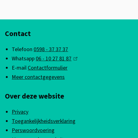
A
Contact
l
g
Telefoon
0598 - 37 37 37
e
Whatsapp
06 - 10 27 81 87
(
m
E-mail
Contactformulier
l
e
Meer contactgegevens
i
n
n
Over deze website
k
e
i
i
Privacy
s
n
Toegankelijkheidsverklaring
e
f
Perswoordvoering
x