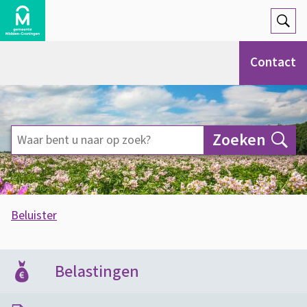
Open
Zoek
Contact
Waar
Zoeken
bent
u
naar
A
Beluister
op
s
H
O
zoek?
s
n
o
Belastingen
i
d
m
Onroerend zaakbelasting, WOZ, gemeentelijke
s