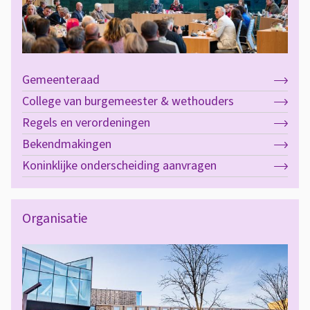
u
u
r
Gemeenteraad
College van burgemeester & wethouders
Regels en verordeningen
Bekendmakingen
Koninklijke onderscheiding aanvragen
Organisatie