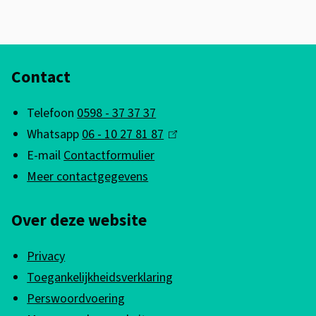
A
Contact
l
g
Telefoon
0598 - 37 37 37
e
Whatsapp
06 - 10 27 81 87
(
m
E-mail
Contactformulier
l
e
Meer contactgegevens
i
n
n
Over deze website
k
e
i
i
Privacy
s
n
Toegankelijkheidsverklaring
e
f
Perswoordvoering
x